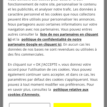
fonctionnement de notre site, personnaliser le contenu
et les publicités, et analyser notre trafic. Les données à
Projection de »
Femmes du chaos vénézuelien
»
caractère personnel et les cookies que nous collectons
de Margarita Cadenas,2018 au cinéma Odyssée le 6
peuvent être utilisés pour personnaliser les annonces.
Nous partageons aussi certaines informations sur votre
novembre à 20h15.
navigation avec nos partenaires. Vous pouvez entres
autres consulter la
liste de nos partenaires en cliquant
Cinq femmes de classes sociales et de générations
ici
et la
politique de confidentialité de notre
partenaire Google en cliquant ici
. En aucun cas les
différentes dressent le portrait d’une société en
données de nos bases ne sont revendues ou utilisées à
perdition et nous permettent de prendre le pouls
des fins commerciales.
d’une population en détresse, de représenter une
En cliquant sur « OK J'ACCEPTE », vous donnez votre
sorte de baromètre de la situation du Venezuela.
accord pour l'utilisation de ces cookies. Vous pouvez
également continuer sans accepter, et dans ce cas, les
Filmées dans leur quotidien, elles témoignent de
paramètres par défaut des cookies s'appliqueront. Vous
leur détresse face à une situation intenable : celle
pouvez à tout moment modifier vos préférences. Pour
en savoir plus, consultez la
politique relative aux
de la pénurie alimentaire, du manque de moyens
cookies d’Amnesty.
médicaux et sociaux, de la violence et de la
criminalité grimpantes d’un pays qui fut un eldorado