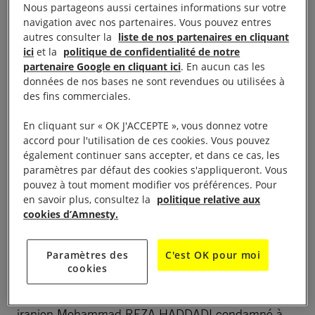
dimanche 24 novembre 2019 de 10 heures à 19
Nous partageons aussi certaines informations sur votre
navigation avec nos partenaires. Vous pouvez entres
heures à l’Hôtel de Ville de Niort. Entrée libre.
autres consulter la
liste de nos partenaires en cliquant
ici
et la
politique de confidentialité de notre
Vingt artisans sont présents : Bijoux, chocolats,
partenaire Google en cliquant ici
. En aucun cas les
données de nos bases ne sont revendues ou utilisées à
peintures, livres, objets en cuir, calligraphie, poterie,
des fins commerciales.
photos, doudous, jouets, vêtements, huiles
essentielles …etc. Chaque artisan reverse 20% du
En cliquant sur « OK J'ACCEPTE », vous donnez votre
accord pour l'utilisation de ces cookies. Vous pouvez
produit de sa vente à Amnesty International.
également continuer sans accepter, et dans ce cas, les
paramètres par défaut des cookies s'appliqueront. Vous
Cette année il y aura une exposition sur le 30ième
pouvez à tout moment modifier vos préférences. Pour
anniversaire de la convention des droits de l’enfant.
en savoir plus, consultez la
politique relative aux
cookies d’Amnesty.
Nous proposerons des jeux éducatifs pour petits et
grands sur les droits de l’enfant avec des cadeaux à
Paramètres des
C'est OK pour moi
la clé.
cookies
A cette occasion nous évoquerons le cas d’un
iranien Mohammad REZA HADDADI condamné à