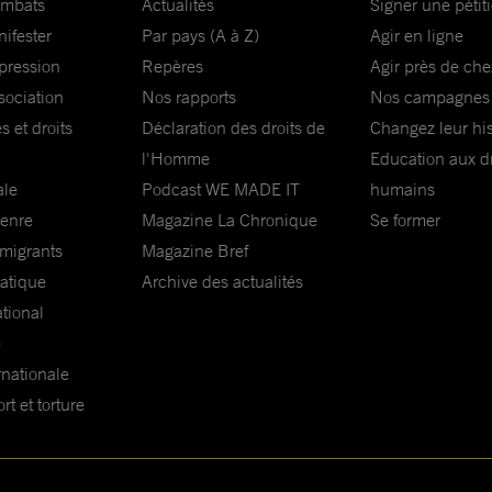
ombats
Actualités
Signer une pétit
nifester
Par pays (A à Z)
Agir en ligne
xpression
Repères
Agir près de che
sociation
Nos rapports
Nos campagnes
s et droits
Déclaration des droits de
Changez leur his
l'Homme
Education aux dr
ale
Podcast WE MADE IT
humains
genre
Magazine La Chronique
Se former
 migrants
Magazine Bref
matique
Archive des actualités
ational
e
rnationale
t et torture