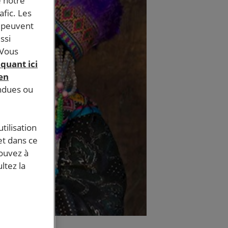
e notre
afic. Les
s peuvent
ssi
 Vous
iquant ici
 en
endues ou
tilisation
et dans ce
pouvez à
ltez la