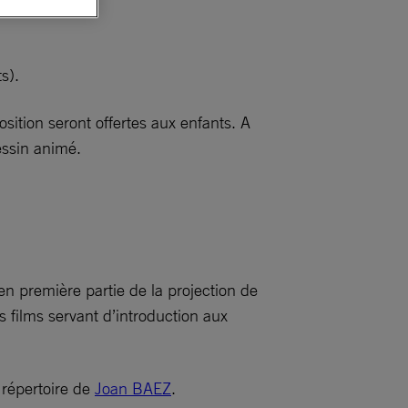
s).
osition seront offertes aux enfants. A
essin animé.
en première partie de la projection de
s films servant d’introduction aux
répertoire de
Joan BAEZ
.