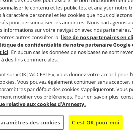
ilisons des cookies pour assurer le bon fonctionnement d
rsonnaliser le contenu et les publicités, et analyser notre tr
 à caractère personnel et les cookies que nous collecton
lisés pour personnaliser les annonces. Nous partageons au
s informations sur votre navigation avec nos partenaires.
ntres autres consulter la
liste de nos partenaires en cl
litique de confidentialité de notre partenaire Google
 ici
. En aucun cas les données de nos bases ne sont rev
s à des fins commerciales.
ant sur « OK J'ACCEPTE », vous donnez votre accord pour l'u
cookies. Vous pouvez également continuer sans accepter, 
 paramètres par défaut des cookies s'appliqueront. Vous 
ent modifier vos préférences. Pour en savoir plus, consu
que relative aux cookies d’Amnesty.
Paramètres des cookies
C'est OK pour moi