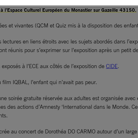
 à l’Espace Culturel Européen du Monastier sur Gazeille 43150.
mées et vivantes (QCM et Quiz mis à la disposition des enfant
 lectures en liens étroits avec les sujets abordés dans l’exp
ront réunis pour s’exprimer sur l’exposition après un petit d
 exposés à l’ECE aux côtés de l’exposition de
CIDE
.
 film IQBAL, l’enfant qui n’avait pas peur.
ne soirée gratuite réservée aux adultes est organisée avec 
hèmes des actions d’Amnesty ‘International dans le Monde. Ce
nts.
acrée au concert de Dorothéa DO CARMO autour d’un large 