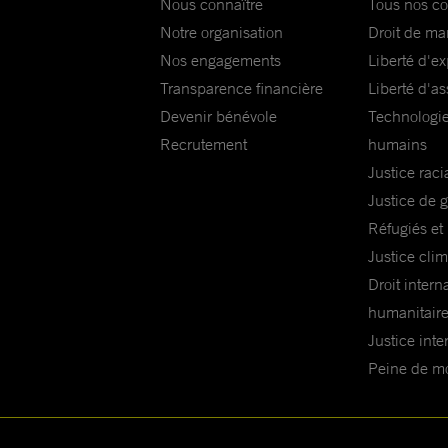
Nous connaître
Tous nos c
Notre organisation
Droit de ma
Nos engagements
Liberté d'e
Transparence financière
Liberté d'as
Devenir bénévole
Technologie
Recrutement
humains
Justice raci
Justice de 
Réfugiés et
Justice cli
Droit intern
humanitair
Justice inte
Peine de mor