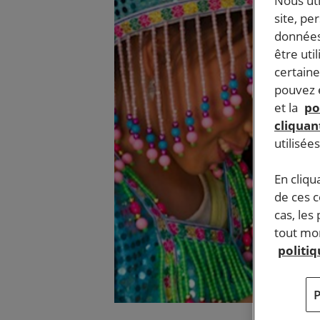
Nous ut
site, pe
données
être uti
certaine
pouvez e
et la
po
cliquant
utilisée
En cliqu
de ces 
cas, les
tout mom
politi