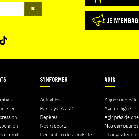
OK
JE M’ENGAG
ATS
S'INFORMER
AGIR
ombats
Actualités
Signer une pétit
nifester
Par pays (A à Z)
Agir en ligne
xpression
Repères
Agir près de che
sociation
Nos rapports
Nos campagnes
s et droits
Déclaration des droits de
Changez leur his