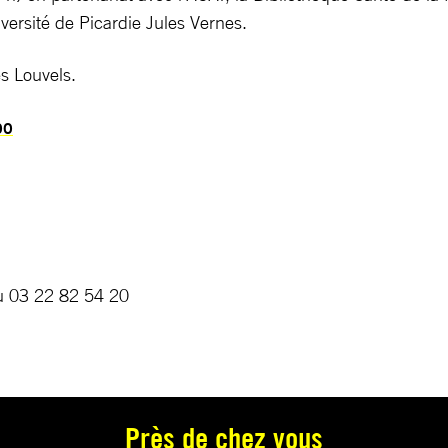
iversité de Picardie Jules Vernes.
s Louvels.
00
au 03 22 82 54 20
Près de chez vous