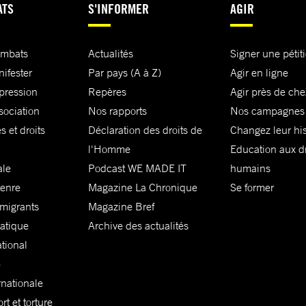
ATS
S'INFORMER
AGIR
ombats
Actualités
Signer une pétit
nifester
Par pays (A à Z)
Agir en ligne
xpression
Repères
Agir près de che
sociation
Nos rapports
Nos campagnes
s et droits
Déclaration des droits de
Changez leur his
l'Homme
Education aux dr
ale
Podcast WE MADE IT
humains
genre
Magazine La Chronique
Se former
 migrants
Magazine Bref
matique
Archive des actualités
ational
e
rnationale
t et torture