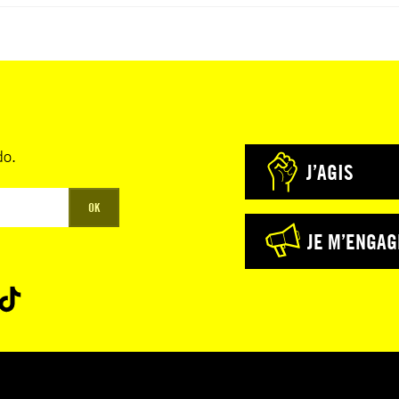
do.
J’AGIS
OK
JE M’ENGAG