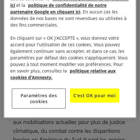
l’exposition photos crée avec Magnum pour les 60
ici
et la
politique de confidentialité de notre
partenaire Google en cliquant ici
. En aucun cas les
ans d’Amnesty International au Centre culturel
données de nos bases ne sont revendues ou utilisées à
Bellegarde, de 9h à 18h,
des fins commerciales.
17, rue Bellegarde – 05 62 27 44 88
En cliquant sur « OK J'ACCEPTE », vous donnez votre
accord pour l'utilisation de ces cookies. Vous pouvez
également continuer sans accepter, et dans ce cas, les
accueil.bellegarde@mairie-toulouse.fr
paramètres par défaut des cookies s'appliqueront. Vous
pouvez à tout moment modifier vos préférences. Pour
Métro ligne B : Jeanne d’Arc
en savoir plus, consultez la
politique relative aux
cookies d’Amnesty.
Cette exposition revient sur 60 ans de mobilisation
pour les droits humains et témoigne de la pluralité
Paramètres des
C'est OK pour moi
cookies
des combats menés par Amnesty International :
de la lutte pour les droits civiques aux États-Unis
aux mobilisations actuelles pour plus de justice
climatique, du combat contre les disparitions
forcées en Amérique du Sud durant les années