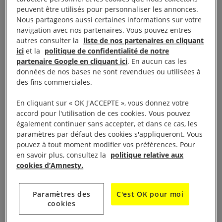
peuvent être utilisés pour personnaliser les annonces.
Présentée du 6 décembre 2018 au 12 janvier 2019,
Nous partageons aussi certaines informations sur votre
en plein cœur de la ville qui a vu naître la
navigation avec nos partenaires. Vous pouvez entres
autres consulter la
liste de nos partenaires en cliquant
Déclaration universelle des droits de l’homme
ici
et la
politique de confidentialité de notre
(DUDH)
, l’exposition « les UNS envers les AUTRES
partenaire Google en cliquant ici
. En aucun cas les
» entend attester de l’actualité du texte et de sa
données de nos bases ne sont revendues ou utilisées à
des fins commerciales.
modernité.
En cliquant sur « OK J'ACCEPTE », vous donnez votre
Nous avons proposé à des artistes contemporains
accord pour l'utilisation de ces cookies. Vous pouvez
également continuer sans accepter, et dans ce cas, les
de créer des œuvres inédites pour interroger et
paramètres par défaut des cookies s'appliqueront. Vous
mesurer la portée du texte dans un monde qui a
pouvez à tout moment modifier vos préférences. Pour
radicalement changé depuis 70 ans.
en savoir plus, consultez la
politique relative aux
cookies d’Amnesty.
L’exposition fait dialoguer leur travaux et regards, les
uns avec les autres, en écho au titre de l’exposition
Paramètres des
C'est OK pour moi
cookies
extrait de l’article Premier de la Déclaration.