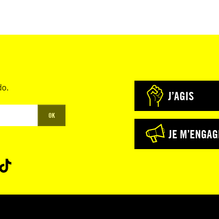
do.
J’AGIS
OK
JE M’ENGAG