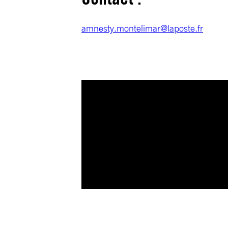
amnesty.montelimar@laposte.fr