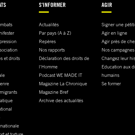
ATS
S'INFORMER
AGIR
ombats
Actualités
Signer une pétit
nifester
Par pays (A à Z)
Agir en ligne
xpression
Repères
Agir près de che
sociation
Nos rapports
Nos campagnes
s et droits
Déclaration des droits de
Changez leur his
l'Homme
Education aux dr
ale
Podcast WE MADE IT
humains
genre
Magazine La Chronique
Se former
 migrants
Magazine Bref
matique
Archive des actualités
ational
e
rnationale
t et torture