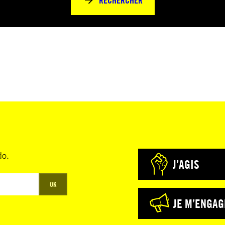
RECHERCHER
do.
J’AGIS
OK
JE M’ENGAG