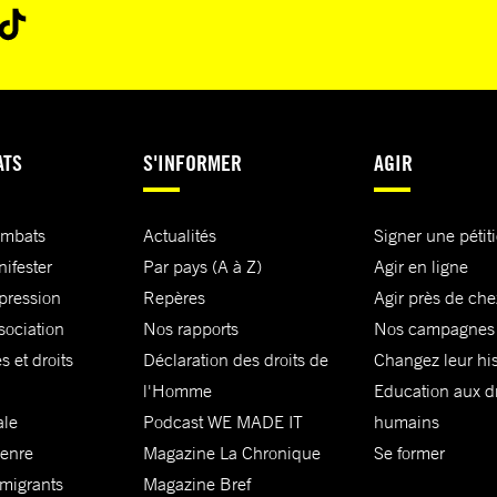
ATS
S'INFORMER
AGIR
ombats
Actualités
Signer une pétit
nifester
Par pays (A à Z)
Agir en ligne
xpression
Repères
Agir près de che
sociation
Nos rapports
Nos campagnes
s et droits
Déclaration des droits de
Changez leur his
l'Homme
Education aux dr
ale
Podcast WE MADE IT
humains
genre
Magazine La Chronique
Se former
 migrants
Magazine Bref