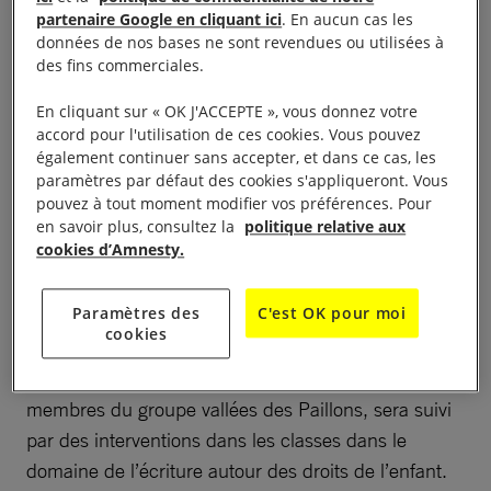
partenaire Google en cliquant ici
. En aucun cas les
Exposition du 09/01/2024 au 31/01/2024 la
données de nos bases ne sont revendues ou utilisées à
des fins commerciales.
convention internationale des droits de l’enfant à
L’Escarène pour le grand public, les samedis 13, 20
En cliquant sur « OK J'ACCEPTE », vous donnez votre
et 27 janvier, de 9h30 à 12h, chapelle des pénitents
accord pour l'utilisation de ces cookies. Vous pouvez
également continuer sans accepter, et dans ce cas, les
noirs, L’Escarène L’exposition d’Amnesty
paramètres par défaut des cookies s'appliqueront. Vous
International France sur la convention internationale
pouvez à tout moment modifier vos préférences. Pour
des droits de l’enfant (CIDE) sera présentée à la
en savoir plus, consultez la
politique relative aux
cookies d’Amnesty.
chapelle des pénitents noirs de L’Escarène. Elle sera
ouverte au grand public les samedis 13, 20 et 27
Paramètres des
C'est OK pour moi
janvier, de 9h30 à 12h. Elle accueillera, entre le 9 et
cookies
le 31 janvier, les classes de l’école primaire Saint
Exupéry. Le travail engagé pendant la visite par les
membres du groupe vallées des Paillons, sera suivi
par des interventions dans les classes dans le
domaine de l’écriture autour des droits de l’enfant.