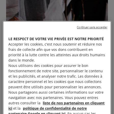
Continuer sans accepter
LE RESPECT DE VOTRE VIE PRIVÉE EST NOTRE PRIORITÉ
Accepter les cookies, c'est nous soutenir et réduire nos
frais de collecte afin que vos dons contribuent en
priorité à la lutte contre les atteintes aux droits humains
dans le monde.
Nous utilisons des cookies pour assurer le bon
fonctionnement de notre site, personnaliser le contenu
et les publicités, et analyser notre trafic. Les données à
caractère personnel et les cookies que nous collectons
peuvent être utilisés pour personnaliser les annonces.
Nous partageons aussi certaines informations sur votre
navigation avec nos partenaires. Vous pouvez entres
autres consulter la
liste de nos partenaires en cliquant
: Exposition
Femmes en danger dans le monde
ici
et la
politique de confidentialité de notre
partenaire Google en cliquant ici
. En aucun cas les