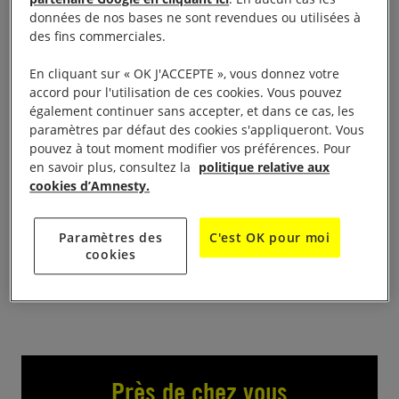
proposée par Amnesty International avec le soutien
données de nos bases ne sont revendues ou utilisées à
de la ville d’Auch du 08 au 30 mars dans le hall de
des fins commerciales.
la mairie d’Auch
En cliquant sur « OK J'ACCEPTE », vous donnez votre
accord pour l'utilisation de ces cookies. Vous pouvez
Cette exposition composée de photos illustrées
également continuer sans accepter, et dans ce cas, les
permet de prendre conscience des inégalités et des
paramètres par défaut des cookies s'appliqueront. Vous
violences subies par les femmes dans le monde.
pouvez à tout moment modifier vos préférences. Pour
en savoir plus, consultez la
politique relative aux
cookies d’Amnesty.
Table d’information et de signatures.
Paramètres des
C'est OK pour moi
À lire aussi :
Pourquoi une journée internationale des
cookies
droits des femmes le 8 mars ?
Près de chez vous