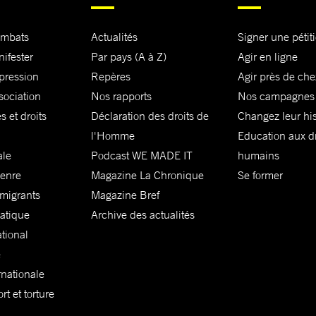
ombats
Actualités
Signer une pétit
nifester
Par pays (A à Z)
Agir en ligne
xpression
Repères
Agir près de che
sociation
Nos rapports
Nos campagnes
s et droits
Déclaration des droits de
Changez leur his
l'Homme
Education aux dr
ale
Podcast WE MADE IT
humains
genre
Magazine La Chronique
Se former
 migrants
Magazine Bref
matique
Archive des actualités
ational
e
rnationale
t et torture