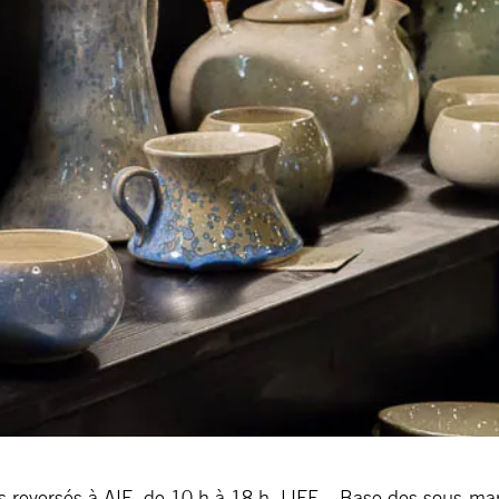
s reversés à AIF
de 10 h à 18 h, LIFE – Base des sous-mari
,