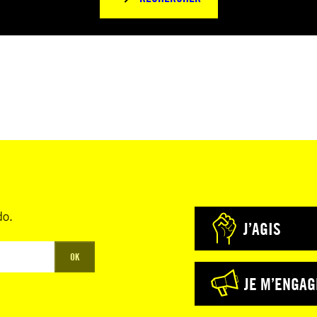
do.
J’AGIS
OK
JE M’ENGAG