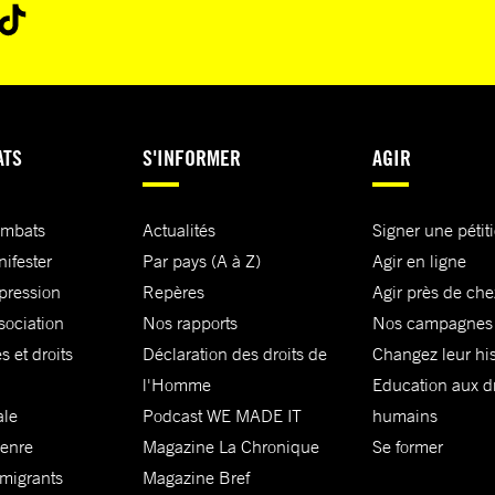
ATS
S'INFORMER
AGIR
ombats
Actualités
Signer une pétit
nifester
Par pays (A à Z)
Agir en ligne
xpression
Repères
Agir près de che
sociation
Nos rapports
Nos campagnes
s et droits
Déclaration des droits de
Changez leur his
l'Homme
Education aux dr
ale
Podcast WE MADE IT
humains
genre
Magazine La Chronique
Se former
 migrants
Magazine Bref