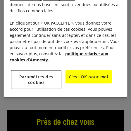
Marchés du monde
données de nos bases ne sont revendues ou utilisées à
des fins commerciales.
Exposition de 10h à 18h
En cliquant sur « OK J'ACCEPTE », vous donnez votre
accord pour l'utilisation de ces cookies. Vous pouvez
Offrir équitable, solidaire, agir pour les droits
également continuer sans accepter, et dans ce cas, les
humains
paramètres par défaut des cookies s'appliqueront. Vous
pouvez à tout moment modifier vos préférences. Pour
en savoir plus, consultez la
politique relative aux
Artisanat Mode, Bijoux, Jeux et Jouets, Déco,
cookies d’Amnesty.
Vannerie, Vaisselle Librairie – Infos assos
/propositions d’actions Épicerie bio équitable,
Paramètres des
C'est OK pour moi
festive et du quotidien COMPIEGNE Royallieu
cookies
Près de chez vous