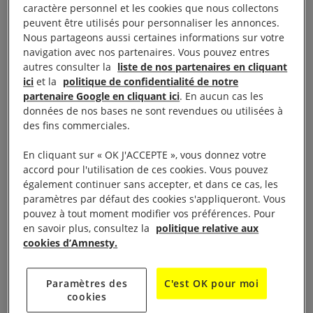
Vernissage de l’exposition photo La Vie en CADA :
caractère personnel et les cookies que nous collectons
peuvent être utilisés pour personnaliser les annonces.
Histoire de famille,
mercredi 14 mars à partir de 18h30 !
Nous partageons aussi certaines informations sur votre
navigation avec nos partenaires. Vous pouvez entres
Didier Vandon, photographe, a suivi durant deux
autres consulter la
liste de nos partenaires en cliquant
ans des familles de réfugiés et leur vie dans les
ici
et la
politique de confidentialité de notre
partenaire Google en cliquant ici
. En aucun cas les
Centre d’accueil de demandeurs d’asile, les fameux
données de nos bases ne sont revendues ou utilisées à
CADAs ! L’histoire de ces familles et individus
des fins commerciales.
s’exprimant par la photographie, nous confronte à la
En cliquant sur « OK J'ACCEPTE », vous donnez votre
réalité de l’accueil en France. Un accueil souvent
accord pour l'utilisation de ces cookies. Vous pouvez
rêche, semé d’embûches pour les migrants. « Je
également continuer sans accepter, et dans ce cas, les
veux une France terre d’accueil et de libertés »
paramètres par défaut des cookies s'appliqueront. Vous
pouvez à tout moment modifier vos préférences. Pour
scande Amnesty International France lors des
en savoir plus, consultez la
politique relative aux
dernières élections présidentielles. Le CADA est un
cookies d’Amnesty.
foyer spécialisé pour l’hébergement des
demandeurs d’asile durant le temps d’examen de
Paramètres des
C'est OK pour moi
leur demande. Bien souvent ce sont des réalités
cookies