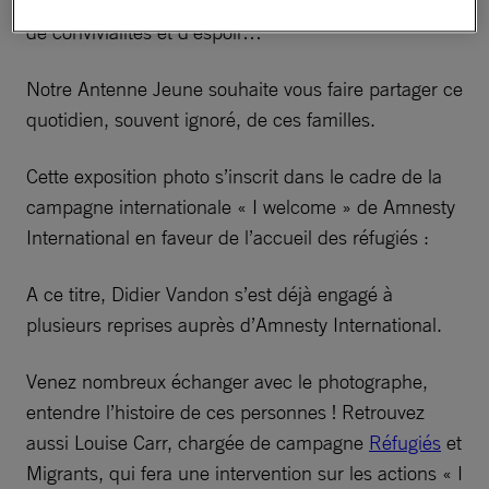
difficiles, des refus qui s’offrent à voir dans ces lieux
de convivialités et d’espoir…
Notre Antenne Jeune souhaite vous faire partager ce
quotidien, souvent ignoré, de ces familles.
Cette exposition photo s’inscrit dans le cadre de la
campagne internationale « I welcome » de Amnesty
International en faveur de l’accueil des réfugiés :
A ce titre, Didier Vandon s’est déjà engagé à
plusieurs reprises auprès d’Amnesty International.
Venez nombreux échanger avec le photographe,
entendre l’histoire de ces personnes ! Retrouvez
aussi Louise Carr, chargée de campagne
Réfugiés
et
Migrants, qui fera une intervention sur les actions « I