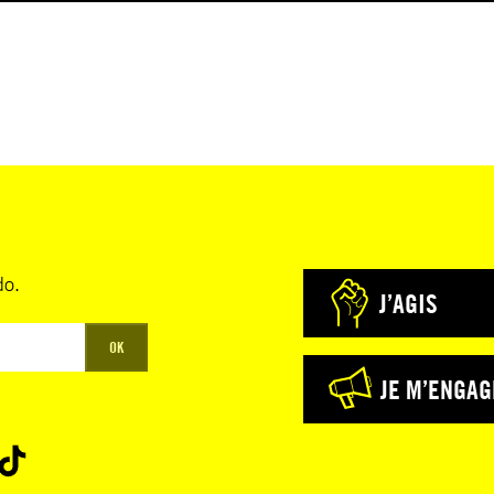
do.
J’AGIS
OK
JE M’ENGAG