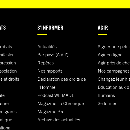
ATS
S'INFORMER
AGIR
ombats
Actualités
Signer une pétit
nifester
Par pays (A à Z)
Agir en ligne
xpression
Repères
Agir près de che
sociation
Nos rapports
Nos campagnes
s et droits
Déclaration des droits de
Changez leur his
l'Homme
Education aux dr
ale
Podcast WE MADE IT
humains
genre
Magazine La Chronique
Se former
 migrants
Magazine Bref
matique
Archive des actualités
ational