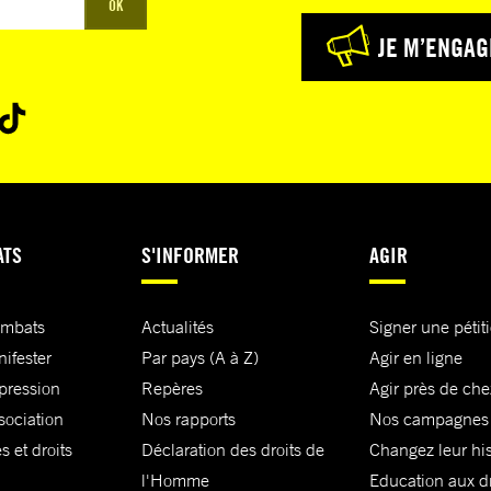
OK
JE M’ENGAG
ATS
S'INFORMER
AGIR
ombats
Actualités
Signer une pétit
nifester
Par pays (A à Z)
Agir en ligne
xpression
Repères
Agir près de che
sociation
Nos rapports
Nos campagnes
s et droits
Déclaration des droits de
Changez leur his
l'Homme
Education aux dr