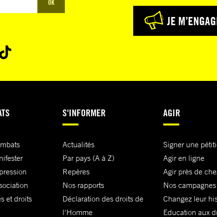
OK
JE M’ENGAG
ATS
S'INFORMER
AGIR
ombats
Actualités
Signer une pétit
nifester
Par pays (A à Z)
Agir en ligne
xpression
Repères
Agir près de che
sociation
Nos rapports
Nos campagnes
s et droits
Déclaration des droits de
Changez leur his
l'Homme
Education aux dr