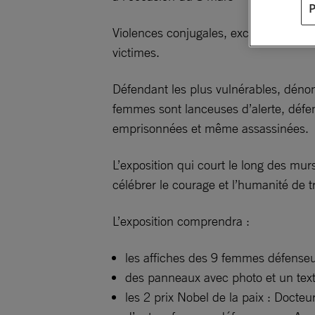
Violences conjugales, excisions, viols
victimes.
Défendant les plus vulnérables, dénonç
femmes sont lanceuses d’alerte, défen
emprisonnées et même assassinées.
L’exposition qui court le long des mur
célébrer le courage et l’humanité de
L’exposition comprendra :
les affiches des 9 femmes défenseu
des panneaux avec photo et un texte
les 2 prix Nobel de la paix : Doct