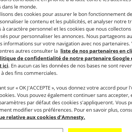
 dans le monde.
ilisons des cookies pour assurer le bon fonctionnement d
rsonnaliser le contenu et les publicités, et analyser notre tr
 à caractère personnel et les cookies que nous collecton
lisés pour personnaliser les annonces. Nous partageons au
s informations sur votre navigation avec nos partenaires.
ntres autres consulter la
liste de nos partenaires en cl
litique de confidentialité de notre partenaire Google
 ici
. En aucun cas les données de nos bases ne sont rev
s à des fins commerciales.
ant sur « OK J'ACCEPTE », vous donnez votre accord pour l'u
cookies. Vous pouvez également continuer sans accepter, 
 paramètres par défaut des cookies s'appliqueront. Vous 
ent modifier vos préférences. Pour en savoir plus, consu
que relative aux cookies d’Amnesty.
que-musicothèque d’Auch, Amnesty International Auch, Ge