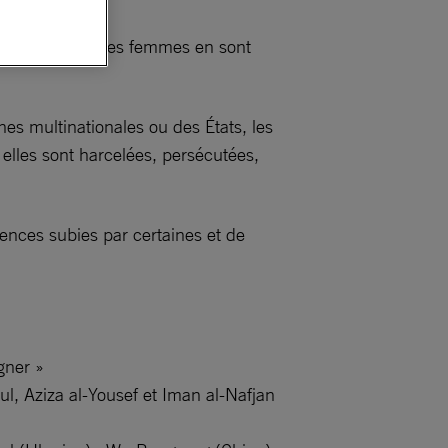
iscriminations… les femmes en sont
nes multinationales ou des États, les
elles sont harcelées, persécutées,
lences subies par certaines et de
gner »
ul, Aziza al-Yousef et Iman al-Nafjan