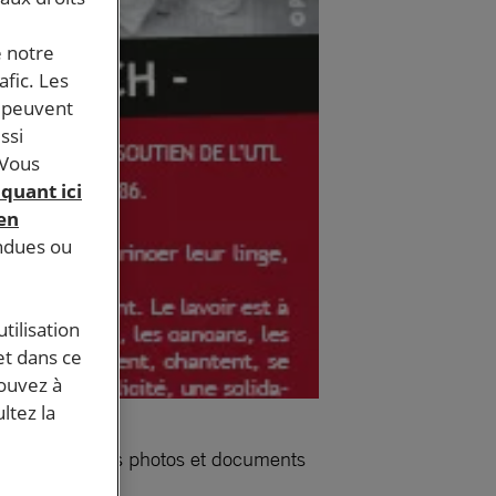
e notre
afic. Les
s peuvent
ssi
 Vous
iquant ici
 en
endues ou
tilisation
et dans ce
pouvez à
ltez la
rs exposera des photos et documents