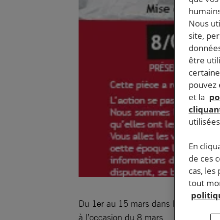
humains
Nous ut
site, pe
données
être uti
certaine
pouvez e
et la
po
cliquant
utilisée
En cliqu
de ces 
cas, les
tout mom
politi
Du 1er au 15 mars dans la bibliothè
à l’occasion du 8 mars