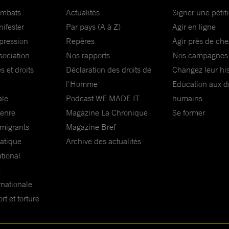
ombats
Actualités
Signer une pétit
nifester
Par pays (A à Z)
Agir en ligne
xpression
Repères
Agir près de che
sociation
Nos rapports
Nos campagnes
s et droits
Déclaration des droits de
Changez leur his
l'Homme
Education aux dr
ale
Podcast WE MADE IT
humains
genre
Magazine La Chronique
Se former
 migrants
Magazine Bref
matique
Archive des actualités
ational
e
rnationale
t et torture