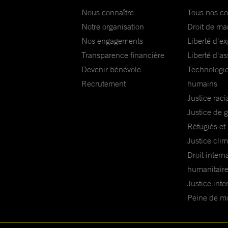
Nous connaître
Tous nos c
Notre organisation
Droit de ma
Nos engagements
Liberté d'e
Transparence financière
Liberté d'as
Devenir bénévole
Technologie
Recrutement
humains
Justice raci
Justice de 
Réfugiés et
Justice cli
Droit intern
humanitair
Justice inte
Peine de mor