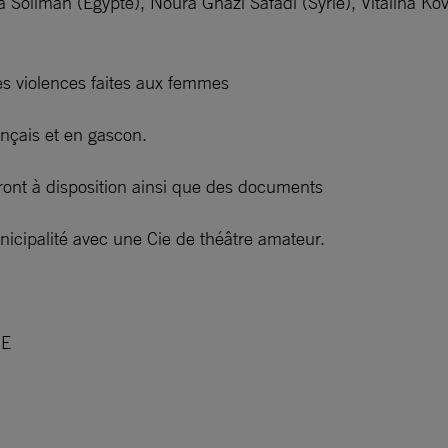
 Soliman (Égypte), Noura Ghazi Safadi (Syrie), Vitalina Ko
es violences faites aux femmes
nçais et en gascon.
ront à disposition ainsi que des documents
nicipalité avec une Cie de théâtre amateur.
NE