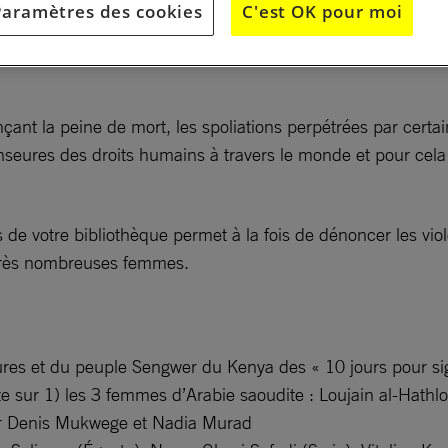
Paramètres des cookies
C'est OK pour moi
, inégalités de droits et/ou de salaires, mariages forcés, d
ant la peine de mort, les spoliations perpétrées par certai
seures des droits humains à travers le monde et pour cela 
s de votre bibliothèque permet à la fois de dénoncer les vio
 très nombreuses femmes.
res et du peuple Sengwer du Kenya des « 10 jours pour si
 sur 1) les 3 femmes d’Arabie saoudite : Loujain al-Hathlo
eur Denis Mukwege et Nadia Murad