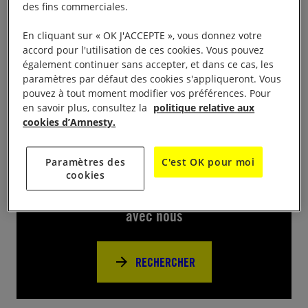
centre Social de Chadrac proposent expo AI et expo
des fins commerciales.
Unicef, film
Iqbal
, livres, rencontre-débat sur le
En cliquant sur « OK J'ACCEPTE », vous donnez votre
thème du « harcèlement » à la Maison pour tous, 10
accord pour l'utilisation de ces cookies. Vous pouvez
Cours de la Liberté.
également continuer sans accepter, et dans ce cas, les
paramètres par défaut des cookies s'appliqueront. Vous
pouvez à tout moment modifier vos préférences. Pour
en savoir plus, consultez la
politique relative aux
cookies d’Amnesty.
Près de chez vous
Paramètres des
C'est OK pour moi
cookies
Trouvez d’autres événements pour agir
avec nous
RECHERCHER