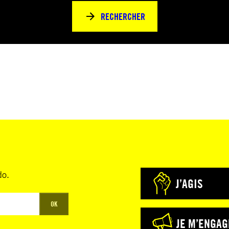
RECHERCHER
do.
J’AGIS
OK
JE M’ENGAG