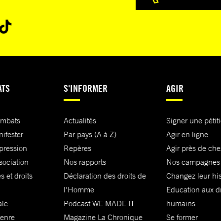
ATS
S'INFORMER
AGIR
ombats
Actualités
Signer une pétit
nifester
Par pays (A à Z)
Agir en ligne
xpression
Repères
Agir près de che
sociation
Nos rapports
Nos campagnes
s et droits
Déclaration des droits de
Changez leur his
l'Homme
Education aux dr
ale
Podcast WE MADE IT
humains
genre
Magazine La Chronique
Se former