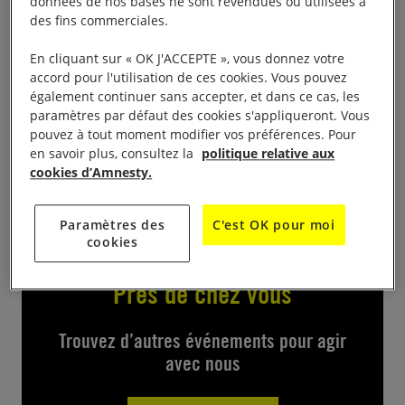
données de nos bases ne sont revendues ou utilisées à
Salle Chaminadour, 10 Rue Joseph-Ducouret,
des fins commerciales.
ouvert au public tous les jours de 14h à 18h ; le
En cliquant sur « OK J'ACCEPTE », vous donnez votre
samedi de 10h à 18h. Des artistes creusois
accord pour l'utilisation de ces cookies. Vous pouvez
s’engagent sur le thème du dérèglement climatique
également continuer sans accepter, et dans ce cas, les
et ses conséquences sur les droits humains par des
paramètres par défaut des cookies s'appliqueront. Vous
pouvez à tout moment modifier vos préférences. Pour
œuvres diverses (peintures, travail du bois, de la
en savoir plus, consultez la
politique relative aux
pierre, installations, vitraux, céramiques).
cookies d’Amnesty.
Paramètres des
C'est OK pour moi
cookies
Près de chez vous
Trouvez d’autres événements pour agir
avec nous