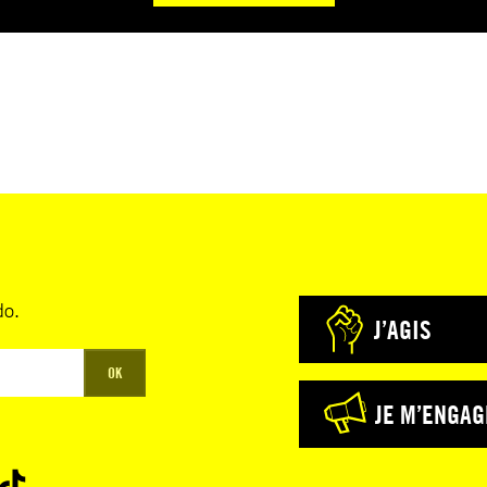
do.
J’AGIS
OK
JE M’ENGAG