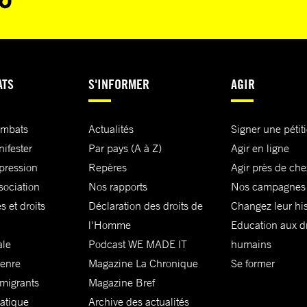
ATS
S'INFORMER
AGIR
ombats
Actualités
Signer une pétit
nifester
Par pays (A à Z)
Agir en ligne
xpression
Repères
Agir près de che
sociation
Nos rapports
Nos campagnes
s et droits
Déclaration des droits de
Changez leur his
l'Homme
Education aux dr
ale
Podcast WE MADE IT
humains
genre
Magazine La Chronique
Se former
 migrants
Magazine Bref
matique
Archive des actualités