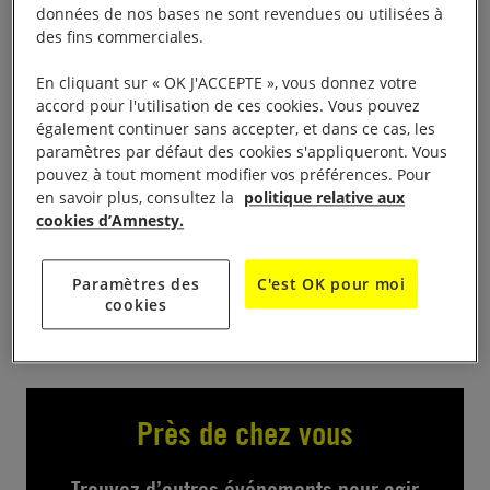
données de nos bases ne sont revendues ou utilisées à
des fins commerciales.
Exposition d’Art Conflits d’ici et d’ailleurs, de 14/18h
; le samedi 10/17h
En cliquant sur « OK J'ACCEPTE », vous donnez votre
accord pour l'utilisation de ces cookies. Vous pouvez
Salle Chaminadour
également continuer sans accepter, et dans ce cas, les
paramètres par défaut des cookies s'appliqueront. Vous
pouvez à tout moment modifier vos préférences. Pour
Des artistes creusois s’engagent pour la défense des
en savoir plus, consultez la
politique relative aux
droits humains aux côtés d’Amnesty International et
cookies d’Amnesty.
de Solidarité laïque en créant des œuvres sur le
thème Conflits d’ici et d’ailleurs
Paramètres des
C'est OK pour moi
cookies
Près de chez vous