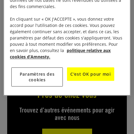
données de nos bases ne sont revendues ou utilisées à
des fins commerciales.
Expo art Droit(s) dans le mur
En cliquant sur « OK J'ACCEPTE », vous donnez votre
accord pour l'utilisation de ces cookies. Vous pouvez
de 14h-18h, samedi 10h-17h, Salle Chaminadour
également continuer sans accepter, et dans ce cas, les
Exposition d’oeuvres d’art réalisées par des artistes
paramètres par défaut des cookies s'appliqueront. Vous
creusois sur le thème Droit(s) dans le mur
pouvez à tout moment modifier vos préférences. Pour
en savoir plus, consultez la
politique relative aux
peintures, céramiques , installations, collages…
cookies d’Amnesty.
Paramètres des
C'est OK pour moi
cookies
Près de chez vous
Trouvez d’autres événements pour agir
avec nous