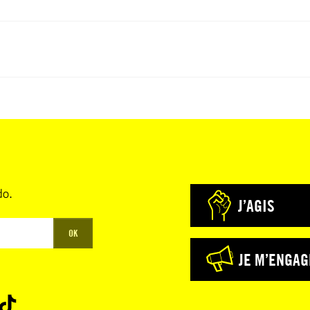
do.
J’AGIS
OK
JE M’ENGAG