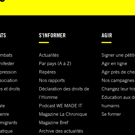
ATS
S'INFORMER
AGIR
ombats
Actualités
Signer une pétit
nifester
Par pays (A à Z)
Agir en ligne
xpression
Repères
Agir près de che
sociation
Nos rapports
Nos campagnes
s et droits
Déclaration des droits de
Changez leur his
l'Homme
Education aux dr
ale
Podcast WE MADE IT
humains
genre
Magazine La Chronique
Se former
 migrants
Magazine Bref
matique
Archive des actualités