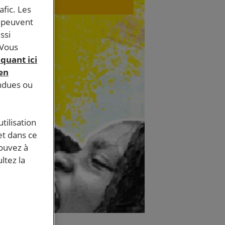
afic. Les
s peuvent
ssi
 Vous
iquant ici
 en
endues ou
tilisation
et dans ce
pouvez à
ltez la