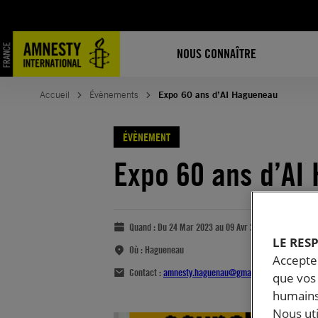
NOUS CONNAÎTRE
Accueil
Évènements
Expo 60 ans d’AI Hagueneau
ÉVÈNEMENT
Expo 60 ans d’AI
Quand :
Du 24 Mar 2023 au 09 Avr 2023
LE RES
Où :
Hagueneau
Accepter
Contact :
amnesty.haguenau@gmail.com
que vos 
humains
Nous ut