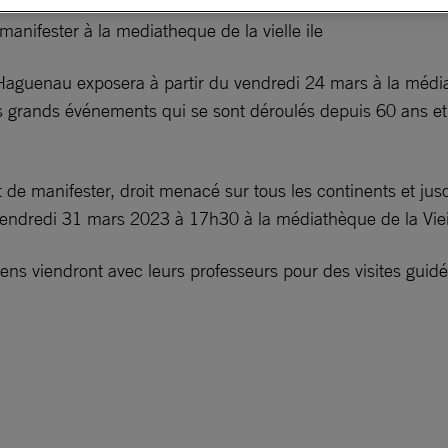
anifester à la mediatheque de la vielle ile
aguenau exposera à partir du vendredi 24 mars à la médiat
s grands événements qui se sont déroulés depuis 60 ans et
t de manifester, droit menacé sur tous les continents et j
 vendredi 31 mars 2023 à 17h30 à la médiathèque de la Vieil
céens viendront avec leurs professeurs pour des visites guid