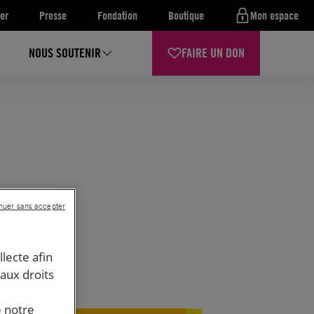
er
Presse
Fondation
Boutique
Mon espace
NOUS SOUTENIR
FAIRE UN DON
nuer sans accepter
llecte afin
 aux droits
e notre