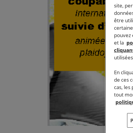
site, pe
données
être uti
certaine
pouvez e
et la
po
cliquant
utilisée
En cliqu
de ces 
cas, les
tout mom
politi