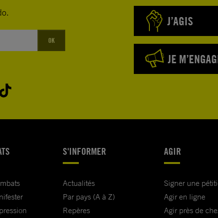
do.
J’AGIS
OK
JE M’ENGAG
ATS
S'INFORMER
AGIR
ombats
Actualités
Signer une pétit
nifester
Par pays (A à Z)
Agir en ligne
xpression
Repères
Agir près de che