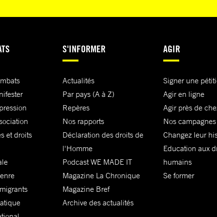
ATS
S'INFORMER
AGIR
ombats
Actualités
Signer une pétit
nifester
Par pays (A à Z)
Agir en ligne
xpression
Repères
Agir près de che
sociation
Nos rapports
Nos campagnes
s et droits
Déclaration des droits de
Changez leur his
l'Homme
Education aux dr
ale
Podcast WE MADE IT
humains
genre
Magazine La Chronique
Se former
 migrants
Magazine Bref
matique
Archive des actualités
ational