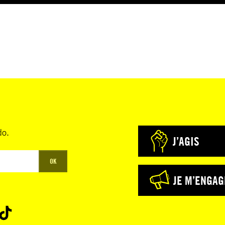
do.
J’AGIS
OK
JE M’ENGAG