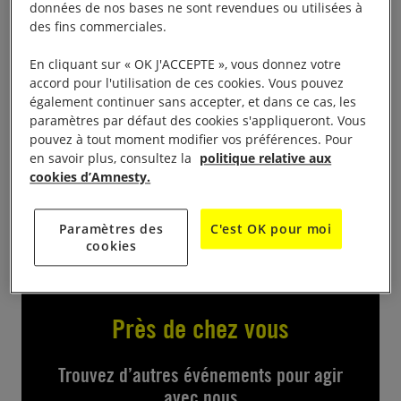
données de nos bases ne sont revendues ou utilisées à
des fins commerciales.
En cliquant sur « OK J'ACCEPTE », vous donnez votre
accord pour l'utilisation de ces cookies. Vous pouvez
également continuer sans accepter, et dans ce cas, les
14h-18h
paramètres par défaut des cookies s'appliqueront. Vous
pouvez à tout moment modifier vos préférences. Pour
Associé au « collectif 8 mars 87 » le groupe tiendra ,
en savoir plus, consultez la
politique relative aux
sur le village associatif, un stand d’information et de
cookies d’Amnesty.
signatures de pétitions.
Paramètres des
C'est OK pour moi
cookies
Près de chez vous
Trouvez d’autres événements pour agir
avec nous