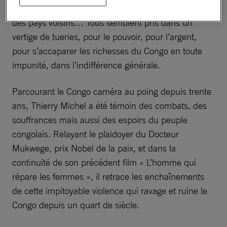
rebelles, mais aussi des armées, celles du Congo et
des pays voisins… Tous semblent pris dans un
vertige de tueries, pour le pouvoir, pour l’argent,
pour s’accaparer les richesses du Congo en toute
impunité, dans l’indifférence générale.
Parcourant le Congo caméra au poing depuis trente
ans, Thierry Michel a été témoin des combats, des
souffrances mais aussi des espoirs du peuple
congolais. Relayant le plaidoyer du Docteur
Mukwege, prix Nobel de la paix, et dans la
continuité de son précédent film « L’homme qui
répare les femmes », il retrace les enchaînements
de cette impitoyable violence qui ravage et ruine le
Congo depuis un quart de siècle.