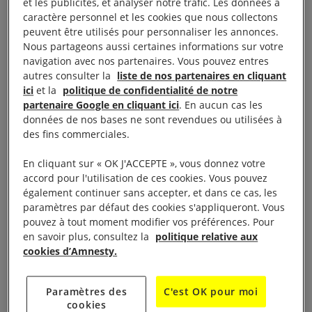
et les publicités, et analyser notre trafic. Les données à
caractère personnel et les cookies que nous collectons
Projection-débat : L’EMPIRE DU
peuvent être utilisés pour personnaliser les annonces.
SILENCE de Thierry Michel (film
Nous partageons aussi certaines informations sur votre
navigation avec nos partenaires. Vous pouvez entres
JHR Films)
autres consulter la
liste de nos partenaires en cliquant
ici
et la
politique de confidentialité de notre
partenaire Google en cliquant ici
. En aucun cas les
La projection sera suivie d’une
rencontre avec Thierry
données de nos bases ne sont revendues ou utilisées à
,
MICHEL, réalisateur du film et Catherine ESCURIER
des fins commerciales.
référente pour la République Démocratique du
En cliquant sur « OK J'ACCEPTE », vous donnez votre
Congo à Amnesty International France.
accord pour l'utilisation de ces cookies. Vous pouvez
également continuer sans accepter, et dans ce cas, les
Depuis vingt-cinq ans, la République Démocratique
paramètres par défaut des cookies s'appliqueront. Vous
pouvez à tout moment modifier vos préférences. Pour
du Congo est déchirée par une guerre largement
en savoir plus, consultez la
politique relative aux
ignorée des médias et de la communauté
cookies d’Amnesty.
internationale. Les victimes se comptent par
centaines de milliers, voire par millions. Les auteurs
Paramètres des
C'est OK pour moi
de ces crimes sont innombrables : des mouvements
cookies