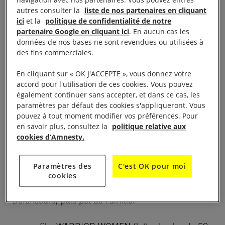
évènements cette année en lien avec les peuples
autres consulter la
liste de nos partenaires en cliquant
autochtonesL
ici
et la
politique de confidentialité de notre
partenaire Google en cliquant ici
. En aucun cas les
données de nos bases ne sont revendues ou utilisées à
Il vous invite à commémorer le 74e anniversaire de
des fins commerciales.
la Déclaration universelle des droits de l’homme par
En cliquant sur « OK J'ACCEPTE », vous donnez votre
une conférence à l’IUT:
jeudi 8 décembre à 18h30
accord pour l'utilisation de ces cookies. Vous pouvez
LES DROITS des PEUPLES AUTOCHTONES : UNE
également continuer sans accepter, et dans ce cas, les
LUTTE POUR TOUTE l’HUMANITE.Par une
paramètres par défaut des cookies s'appliqueront. Vous
pouvez à tout moment modifier vos préférences. Pour
militantede SURVIVAL INTERNATIONAL, Marie
en savoir plus, consultez la
politique relative aux
Ndenga Hagbe
cookies d’Amnesty.
par une cérémonie dans le Jardin du Musée
Paramètres des
C'est OK pour moi
Edmond Michelet :
le samedi 10 décembre à 11h00
cookies
Hommage à la Déclaration Universelle et à ses
Défenseurs; puis pot de l’amitié.