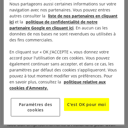
de 11h à 12h30, 7 avenue de Clichy Paris
Nous partageons aussi certaines informations sur votre
navigation avec nos partenaires. Vous pouvez entres
Être lycéen.ne, avoir 16 ans, s’interroger sur
autres consulter la
liste de nos partenaires en cliquant
l’égalité, la justice et agir pour défendre les droits
ici
et la
politique de confidentialité de notre
humains. C’est l’histoire d’un groupe de lycéen.ne.s
partenaire Google en cliquant ici
. En aucun cas les
données de nos bases ne sont revendues ou utilisées à
et de leur professeur de cinéma, qui pendant
des fins commerciales.
plusieurs mois ont découvert les situations de 10
personnes ou groupes de personnes défendues par
En cliquant sur « OK J'ACCEPTE », vous donnez votre
accord pour l'utilisation de ces cookies. Vous pouvez
Amnesty International et ont choisi de raconter leurs
également continuer sans accepter, et dans ce cas, les
histoires avec des images. Dorgelesse, Vahid,
paramètres par défaut des cookies s'appliqueront. Vous
Shahnewaz, Alexandra, Luis Manuel, Zineb et
pouvez à tout moment modifier vos préférences. Pour
en savoir plus, consultez la
politique relative aux
d’autres militant.e.s des droits humains deviennent
cookies d’Amnesty.
plus visibles grâce à leurs 10 courts métrages qui
nous plongent dans les violences que le régime
Paramètres des
C'est OK pour moi
iranien a infligées à Vahid et ses frères pour avoir
cookies
manifesté pour dénoncer la pauvreté, nous mettent
face aux emprisonnements d’Alexandra pour avoir