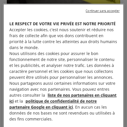
Continuer sans accepter
Le 7 octobre 2006, Anna Politkovskaïa était
LE RESPECT DE VOTRE VIE PRIVÉE EST NOTRE PRIORITÉ
Accepter les cookies, c'est nous soutenir et réduire nos
assassinée devant l’entrée de l’ascenseur de son
frais de collecte afin que vos dons contribuent en
immeuble. L’émotion suscitée par son assassinat a
priorité à la lutte contre les atteintes aux droits humains
fait d’elle un emblème de la liberté d’expression
dans le monde.
Nous utilisons des cookies pour assurer le bon
bafouée en Russie, et plus largement dans le
fonctionnement de notre site, personnaliser le contenu
monde. Cet événement est organisé par Amnesty
et les publicités, et analyser notre trafic. Les données à
International France, la FIDH, Reporters sans
caractère personnel et les cookies que nous collectons
peuvent être utilisés pour personnaliser les annonces.
frontières et Russie Libertés ainsi qu’avec le soutien
Nous partageons aussi certaines informations sur votre
de la Mairie de Paris et de la Mairie du 4ème
navigation avec nos partenaires. Vous pouvez entres
arrondissement de Paris.
autres consulter la
liste de nos partenaires en cliquant
ici
et la
politique de confidentialité de notre
partenaire Google en cliquant ici
. En aucun cas les
À lire aussi :
10 ans sans Anna
données de nos bases ne sont revendues ou utilisées à
des fins commerciales.