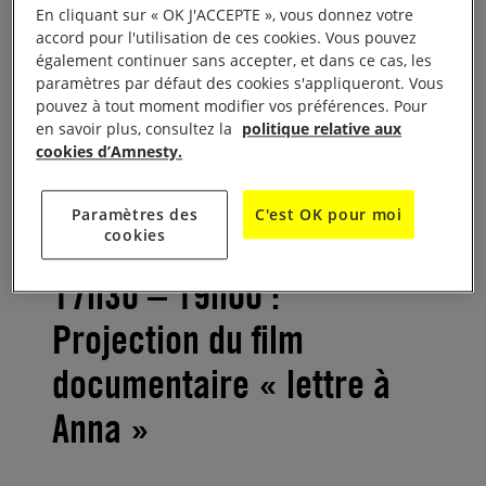
16h00-17h00 : Discours et
En cliquant sur « OK J'ACCEPTE », vous donnez votre
hommages
accord pour l'utilisation de ces cookies. Vous pouvez
également continuer sans accepter, et dans ce cas, les
paramètres par défaut des cookies s'appliqueront. Vous
pouvez à tout moment modifier vos préférences. Pour
Mairie de Paris, Maire du 4ème arrondissement de
en savoir plus, consultez la
politique relative aux
Paris, Patrizianna Sparacino-Thiellay (MAE), Jean-
cookies d’Amnesty.
François Bouthors (éditeur d’Anna Politkovskaïa en
France), Galia Ackerman, Marie Mendras
Paramètres des
C'est OK pour moi
(SciencesPo-CERI)
cookies
17h30 – 19h00 :
Projection du film
documentaire « lettre à
Anna »