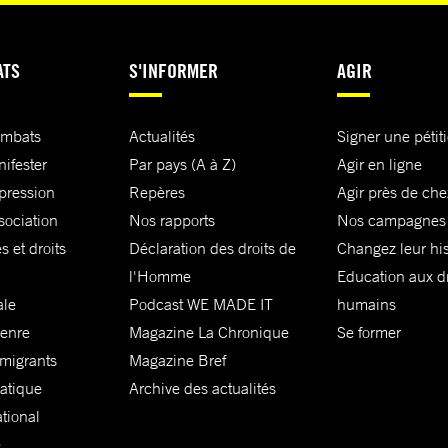
ATS
S'INFORMER
AGIR
ombats
Actualités
Signer une pétit
nifester
Par pays (A à Z)
Agir en ligne
xpression
Repères
Agir près de che
sociation
Nos rapports
Nos campagnes
s et droits
Déclaration des droits de
Changez leur his
l'Homme
Education aux dr
ale
Podcast WE MADE IT
humains
genre
Magazine La Chronique
Se former
 migrants
Magazine Bref
matique
Archive des actualités
ational
e