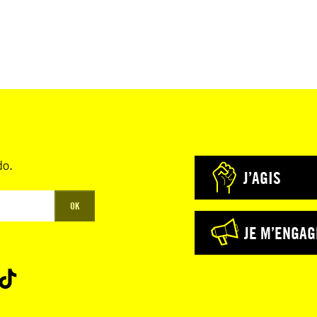
do.
J’AGIS
OK
JE M’ENGAG