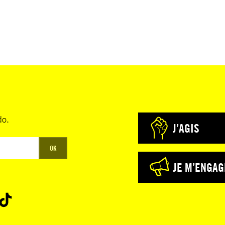
do.
J’AGIS
OK
JE M’ENGAG