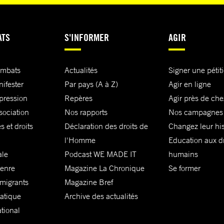
ATS
S'INFORMER
AGIR
ombats
Actualités
Signer une pétit
nifester
Par pays (A à Z)
Agir en ligne
xpression
Repères
Agir près de che
sociation
Nos rapports
Nos campagnes
s et droits
Déclaration des droits de
Changez leur his
l'Homme
Education aux dr
ale
Podcast WE MADE IT
humains
genre
Magazine La Chronique
Se former
 migrants
Magazine Bref
matique
Archive des actualités
ational