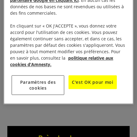
solidaire avec vente de : livre, disques, CD, bibelots,
partenaire Google en cliquant ici
. En aucun cas les
données de nos bases ne sont revendues ou utilisées à
vaisselle, bijoux, jouets, linge de maison, vêtements,
des fins commerciales.
tableaux…
En cliquant sur « OK J'ACCEPTE », vous donnez votre
accord pour l'utilisation de ces cookies. Vous pouvez
le samedi 21 janvier 2017 de 14h à 18h et le dimanche
également continuer sans accepter, et dans ce cas, les
à Launaguetdans la
22 janvier 2017 de 10h à 18h
paramètres par défaut des cookies s'appliqueront. Vous
salle des fêtes, rue Jean Moulin.
pouvez à tout moment modifier vos préférences. Pour
en savoir plus, consultez la
politique relative aux
cookies d’Amnesty.
Contact:
Paramètres des
C'est OK pour moi
Denis Molin 0561445572
cookies
claudinemolin@aliceadsl.fr