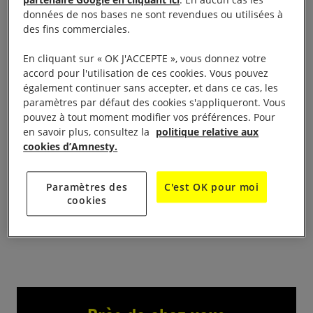
partenaire Google en cliquant ici
. En aucun cas les
données de nos bases ne sont revendues ou utilisées à
Déambulation en fanfare pour les droits humains
des fins commerciales.
En cliquant sur « OK J'ACCEPTE », vous donnez votre
départ à 11 h, Place de la Mairie à Rambouillet
accord pour l'utilisation de ces cookies. Vous pouvez
également continuer sans accepter, et dans ce cas, les
Accompagnés de la fanfare de la MJC le groupe
paramètres par défaut des cookies s'appliqueront. Vous
d’Amnesty et tous les sympathisants déambuleront
pouvez à tout moment modifier vos préférences. Pour
en savoir plus, consultez la
politique relative aux
à travers le marché de Rambouillet. A chaque arrêt
cookies d’Amnesty.
nous évoquerons bien fort les cas de la campagne
Changez leur histoire et distribuerons flyers et
Paramètres des
C'est OK pour moi
marque-page avec QR code invitant à signer les
cookies
pétitions sur le site AISF.