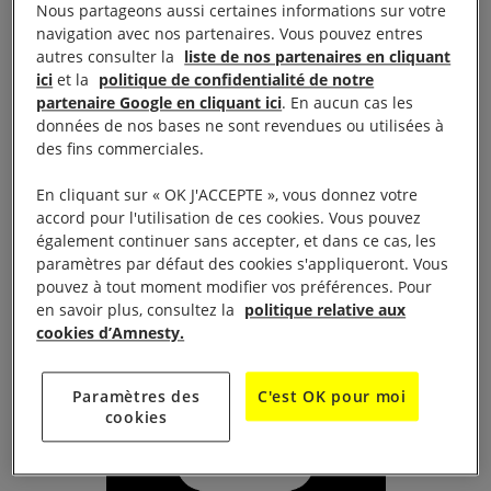
contemporaine DEPLACEMENT, de Mithkal Alzghari,
Nous partageons aussi certaines informations sur votre
navigation avec nos partenaires. Vous pouvez entres
chorégraphe et danseur, d’origine syrienne. Par la
autres consulter la
liste de nos partenaires en cliquant
Cie HEK-MA
ici
et la
politique de confidentialité de notre
partenaire Google en cliquant ici
. En aucun cas les
données de nos bases ne sont revendues ou utilisées à
Avec
Déplacement
, il crée un solo et un trio qui
des fins commerciales.
questionne son héritage dans le contexte de l’exil.
En cliquant sur « OK J'ACCEPTE », vous donnez votre
Jeudi le 21 janvier 2021 à 19h
accord pour l'utilisation de ces cookies. Vous pouvez
également continuer sans accepter, et dans ce cas, les
paramètres par défaut des cookies s'appliqueront. Vous
à la Nef, rue des Ecoles – 67160 WISSEMBOURG
pouvez à tout moment modifier vos préférences. Pour
en savoir plus, consultez la
politique relative aux
cookies d’Amnesty.
Paramètres des
C'est OK pour moi
cookies