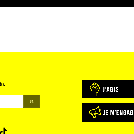
do.
J’AGIS
OK
JE M’ENGAG