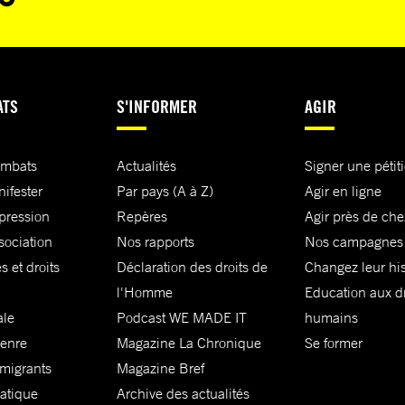
ATS
S'INFORMER
AGIR
ombats
Actualités
Signer une pétit
nifester
Par pays (A à Z)
Agir en ligne
xpression
Repères
Agir près de che
sociation
Nos rapports
Nos campagnes
s et droits
Déclaration des droits de
Changez leur his
l'Homme
Education aux dr
ale
Podcast WE MADE IT
humains
genre
Magazine La Chronique
Se former
 migrants
Magazine Bref
matique
Archive des actualités