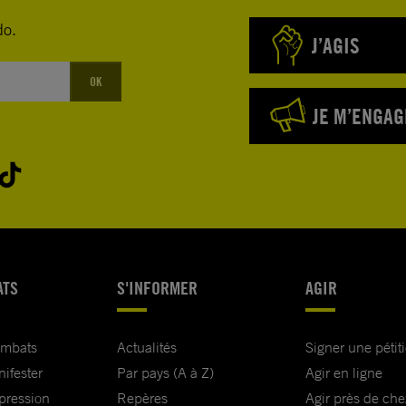
do.
J’AGIS
OK
JE M’ENGAG
ATS
S'INFORMER
AGIR
ombats
Actualités
Signer une pétit
nifester
Par pays (A à Z)
Agir en ligne
xpression
Repères
Agir près de che