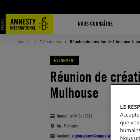
NOUS CONNAÎTRE
Accueil
Évènements
Réunion de création de l’Antenne Je
ÉVÈNEMENT
Réunion de créat
Mulhouse
LE RES
Accepter
Quand :
Le 04 Oct 2023
que vos 
Où :
Mulhouse
humains
Contact :
region.alsace@amnestyfrance.fr
Nous ut