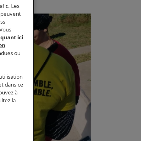
afic. Les
s peuvent
ssi
 Vous
iquant ici
 en
endues ou
tilisation
et dans ce
pouvez à
ltez la