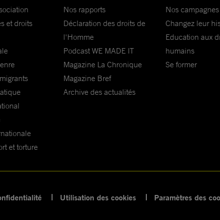
sociation
Nos rapports
Nos campagnes
s et droits
Déclaration des droits de
Changez leur his
l'Homme
Education aux dr
ale
Podcast WE MADE IT
humains
genre
Magazine La Chronique
Se former
 migrants
Magazine Bref
matique
Archive des actualités
ational
e
rnationale
t et torture
nfidentialité
Utilisation des cookies
Paramètres des coo