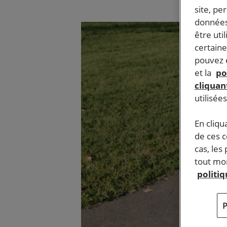
site, pe
données
être uti
certaine
pouvez e
et la
po
cliquant
utilisée
En cliqu
de ces 
cas, les
tout mom
politi