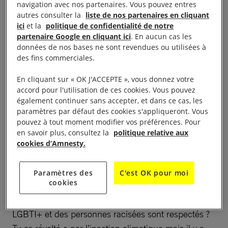
navigation avec nos partenaires. Vous pouvez entres
autres consulter la
liste de nos partenaires en cliquant
ici
et la
politique de confidentialité de notre
partenaire Google en cliquant ici
. En aucun cas les
données de nos bases ne sont revendues ou utilisées à
des fins commerciales.
Tu es étudiant.e sur l’un des campus de Mulhouse ?
Amnesty International cherche des militant.e.s pour
En cliquant sur « OK J'ACCEPTE », vous donnez votre
monter une Antenne Jeunes (AJ) sur le campus.
accord pour l'utilisation de ces cookies. Vous pouvez
également continuer sans accepter, et dans ce cas, les
paramètres par défaut des cookies s'appliqueront. Vous
Les Antennes jeunes ou « AJ » pour les intimes sont
pouvez à tout moment modifier vos préférences. Pour
des groupes de jeunes comme toi, qui ont entre 16
en savoir plus, consultez la
politique relative aux
et 25 ans et un objectif commun : se battre
cookies d’Amnesty.
ensemble pour le respect des droits humains. Ces
personnes se réunissent régulièrement pour agir
Paramètres des
C'est OK pour moi
cookies
ensemble. Tu aimerais vivre dans un monde plus
juste où les droits des femmes, des personnes
LGBTI+ et des personnes racisées sont respectés ?