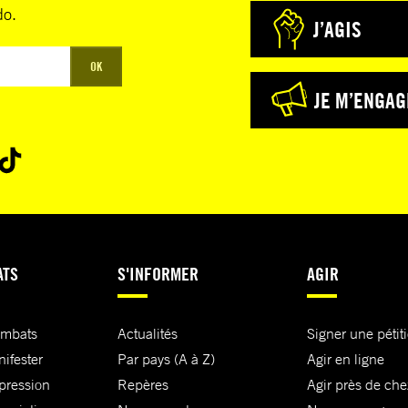
do.
J’AGIS
OK
JE M’ENGAG
ATS
S'INFORMER
AGIR
ombats
Actualités
Signer une pétit
nifester
Par pays (A à Z)
Agir en ligne
xpression
Repères
Agir près de che