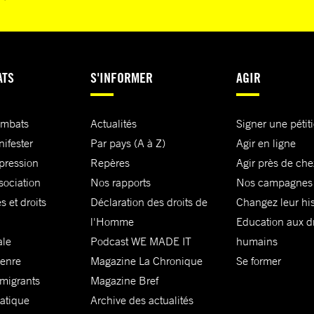
ATS
S'INFORMER
AGIR
ombats
Actualités
Signer une pétit
nifester
Par pays (A à Z)
Agir en ligne
xpression
Repères
Agir près de che
sociation
Nos rapports
Nos campagnes
s et droits
Déclaration des droits de
Changez leur his
l'Homme
Education aux dr
ale
Podcast WE MADE IT
humains
genre
Magazine La Chronique
Se former
 migrants
Magazine Bref
matique
Archive des actualités