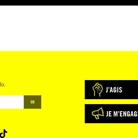
do.
J’AGIS
OK
JE M’ENGAG