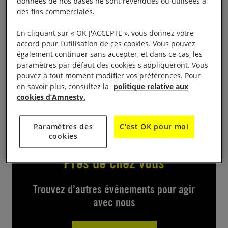
données de nos bases ne sont revendues ou utilisées à
des fins commerciales.
« Die In » pour dénoncer l’opacité qui accompagne
les ventes d’armes par la France aux pays qui
En cliquant sur « OK J'ACCEPTE », vous donnez votre
accord pour l'utilisation de ces cookies. Vous pouvez
utilisent ces armes contre les civils (guerre du
également continuer sans accepter, et dans ce cas, les
Yemen, manifestations au Liban, etc). Port du
paramètres par défaut des cookies s'appliqueront. Vous
masque obligatoire et respect des règles sanitaires.
pouvez à tout moment modifier vos préférences. Pour
en savoir plus, consultez la
politique relative aux
Rendez-vous à 12h15 devant mairie de Lannion
cookies d’Amnesty.
Paramètres des
C'est OK pour moi
cookies
Près de chez vous
Trouvez d’autres événements pour agir
avec nous