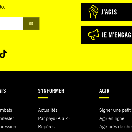
do.
J’AGIS
OK
JE M’ENGAG
ATS
S'INFORMER
AGIR
ombats
Actualités
Signer une pétit
nifester
Par pays (A à Z)
Agir en ligne
xpression
Repères
Agir près de che