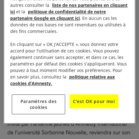
mondial Ouïghour à 18h30, Université Sorbonne
autres consulter la
liste de nos partenaires en cliquant
ici
et la
politique de confidentialité de notre
Nouvelle.
partenaire Google en cliquant ici
. En aucun cas les
données de nos bases ne sont revendues ou utilisées à
Pour son premier événement, l’antenne jeunes
des fins commerciales.
d’Amnesty International France de l’université
En cliquant sur « OK J'ACCEPTE », vous donnez votre
Sorbonne Nouvelle vous propose une conférence
accord pour l'utilisation de ces cookies. Vous pouvez
gratuite, en anglais, avec Dolkun Isa, président du
également continuer sans accepter, et dans ce cas, les
Congrès mondial ouïghour.
paramètres par défaut des cookies s'appliqueront. Vous
pouvez à tout moment modifier vos préférences. Pour
en savoir plus, consultez la
politique relative aux
M. Dolkun Isa est un militant ouïghour, président du
cookies d’Amnesty.
Congrès mondial ouïghour. Il est en visite à Paris le
24 et 25 janvier, dans le cadre de son lancement de
Paramètres des
C'est OK pour moi
livre Le piège chinois: comment la Chine étouffe les
cookies
voix dissidentes du peuple ouïghour. Dolkun Isa,
invité par l’antenne jeunes d’Amnesty International
de l’université Sorbonne Nouvelle, reviendra sur son