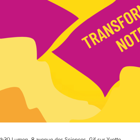
0 Lumen, 8 avenue des Sciences, Gif-sur-Yvette