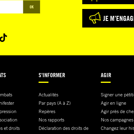
OK
JE M’ENGAG
ATS
S'INFORMER
AGIR
ombats
Actualités
Signer une pétit
nifester
Par pays (A à Z)
Agir en ligne
xpression
Repères
Agir près de che
sociation
Nos rapports
Nos campagnes
s et droits
Déclaration des droits de
Changez leur his