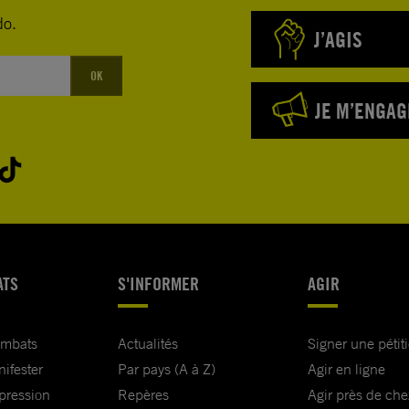
do.
J’AGIS
OK
JE M’ENGAG
ATS
S'INFORMER
AGIR
ombats
Actualités
Signer une pétit
nifester
Par pays (A à Z)
Agir en ligne
xpression
Repères
Agir près de che