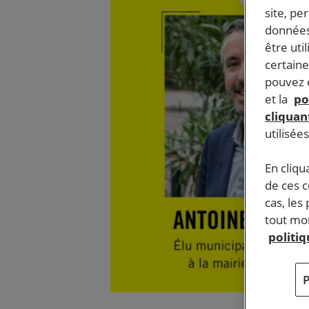
site, pe
données
être uti
certaine
pouvez e
et la
po
cliquant
utilisée
En cliqu
de ces 
cas, les
tout mom
politi