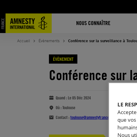
NOUS CONNAÎTRE
Accueil
Évènements
Conférence sur la surveillance à Toulo
ÉVÈNEMENT
Conférence sur la
Quand :
Le 05 Déc 2024
LE RES
Où :
Toulouse
Accepter
Contact :
toulouse@amnestyfrance.fr
que vos 
humains
Nous ut