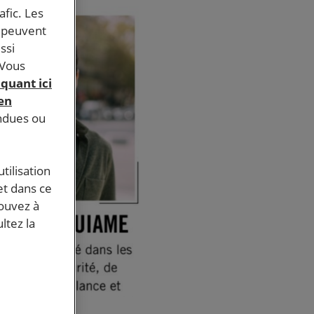
afic. Les
s peuvent
ssi
 Vous
iquant ici
 en
endues ou
tilisation
et dans ce
pouvez à
ltez la