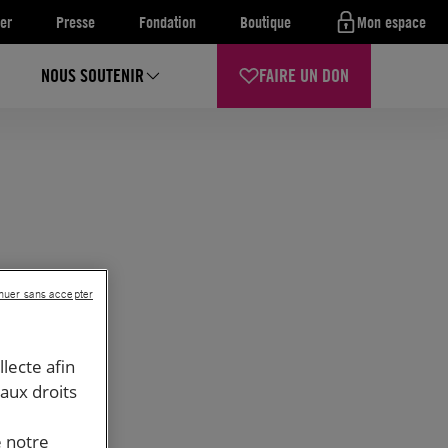
er
Presse
Fondation
Boutique
Mon espace
NOUS SOUTENIR
FAIRE UN DON
nuer sans accepter
llecte afin
 aux droits
e notre