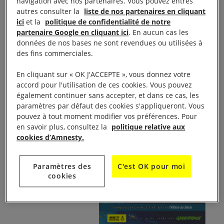
navigation avec nos partenaires. Vous pouvez entres
autres consulter la
liste de nos partenaires en cliquant
JUSTICE CLIMATIQUE – CONFERENCE ET
ici
et la
politique de confidentialité de notre
TEMOIGNAGNES
partenaire Google en cliquant ici
. En aucun cas les
données de nos bases ne sont revendues ou utilisées à
des fins commerciales.
Conférence de 15 h 00 à 17 h 00
En cliquant sur « OK J'ACCEPTE », vous donnez votre
accord pour l'utilisation de ces cookies. Vous pouvez
également continuer sans accepter, et dans ce cas, les
paramètres par défaut des cookies s'appliqueront. Vous
pouvez à tout moment modifier vos préférences. Pour
en savoir plus, consultez la
politique relative aux
cookies d’Amnesty.
Salle La Rotonde,
Paramètres des
C'est OK pour moi
cookies