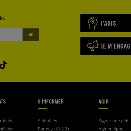
do.
J’AGIS
OK
JE M’ENGAG
ATS
S'INFORMER
AGIR
ombats
Actualités
Signer une pétit
nifester
Par pays (A à Z)
Agir en ligne