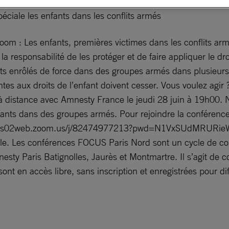
éciale les enfants dans les conflits armés
m : Les enfants, premières victimes dans les conflits armé
a responsabilité de les protéger et de faire appliquer le dro
ts enrôlés de force dans des groupes armés dans plusieurs
tes aux droits de l’enfant doivent cesser. Vous voulez agir 
 à distance avec Amnesty France le jeudi 28 juin à 19h00. No
nfants dans des groupes armés. Pour rejoindre la conféren
tps://us02web.zoom.us/j/82474977213?pwd=N1VxSUdMR
ble. Les conférences FOCUS Paris Nord sont un cycle de con
nesty Paris Batignolles, Jaurès et Montmartre. Il s’agit de 
ont en accès libre, sans inscription et enregistrées pour di