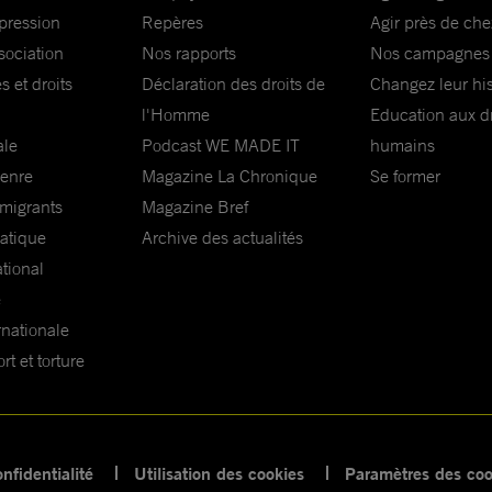
xpression
Repères
Agir près de che
sociation
Nos rapports
Nos campagnes
s et droits
Déclaration des droits de
Changez leur his
l'Homme
Education aux dr
ale
Podcast WE MADE IT
humains
genre
Magazine La Chronique
Se former
 migrants
Magazine Bref
matique
Archive des actualités
ational
e
rnationale
t et torture
nfidentialité
Utilisation des cookies
Paramètres des coo