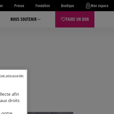
er
Presse
Fondation
Boutique
Mon espace
NOUS SOUTENIR
FAIRE UN DON
nuer sans accepter
llecte afin
 aux droits
e notre