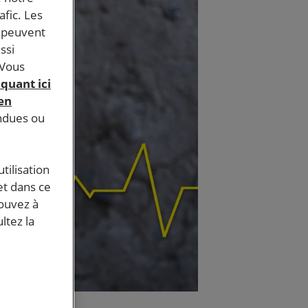
afic. Les
s peuvent
ssi
 Vous
iquant ici
 en
endues ou
tilisation
et dans ce
pouvez à
ltez la