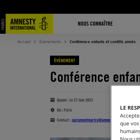
NOUS CONNAÎTRE
Accueil
Évènements
Conférence enfants et conflits armés
ÉVÈNEMENT
Conférence enfan
Quand :
Le 27 Juin 2023
LE RES
Où :
Paris
Accepter
Contact :
parismontmartre@amnestyfrance.fr
que vos 
humains
Nous ut