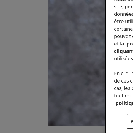
site, pe
données
être uti
certaine
pouvez e
et la
po
cliquant
utilisée
En cliqu
de ces 
cas, les
tout mom
politi